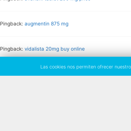
Pingback:
augmentin 875 mg
Pingback:
vidalista 20mg buy online
Las cookies nos permiten ofrecer nuestros
Pingback:
sildenafil tablets
Pingback:
sildenafil citrate otc
Pingback:
flagyl course for trichomonas