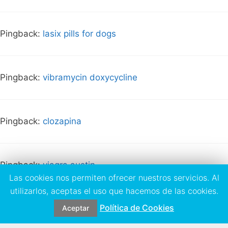
Pingback:
lasix pills for dogs
Pingback:
vibramycin doxycycline
Pingback:
clozapina
Pingback:
viagra austin
Las cookies nos permiten ofrecer nuestros servicios. Al
utilizarlos, aceptas el uso que hacemos de las cookies.
Política de Cookies
Pingback:
cenforce 200 mg tablet
Aceptar